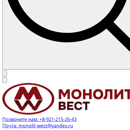
Позвоните нам: +8-921-215-26-43
Почта: monolit-west@yandex.ru