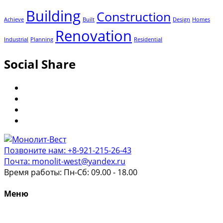
Building
Construction
Achieve
Built
Design
Homes
Renovation
Industrial
Planning
Residential
Social Share
Позвоните нам: +8-921-215-26-43
Почта: monolit-west@yandex.ru
Время работы: Пн-Сб: 09.00 - 18.00
Меню