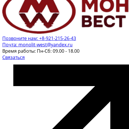
Позвоните нам: +8-921-215-26-43
Почта: monolit-west@yandex.ru
Время работы: Пн-Сб: 09.00 - 18.00
Связаться